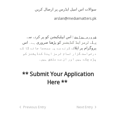
سوالات اس امیل ایڈرس پر ارصال کریں
arslan@mediamatters.pk
ضروری
ہدایت
:
اس ایپلیکیشن کو پر کرنے سے
پہلے
ٹرمز اینڈ کنڈیشنز
کو پڑھنا ضروری ہے۔ اس
پروگرام پر اپلائے
کرنے سے یہ سمجھا جائے گا کے
درخواست گزار تمام ٹرمز اینڈ کنڈیشنز کو
پڑھ چکے ہیں اور ان سے متفق ہیں۔
** Submit Your Application
Here **
Previous Entry
Next Entry