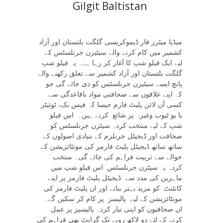
Gilgit Baltistan
میڈیا میٹرز فار ڈیموکریسی گلگت بلتستان اور آزاد
کشمیر میں کام کرنے والے سیٹیزن جرنلسٹس کے
لیے ایک فیلو شپ کا آغاز کر رہا ہے۔ یہ فیلو شپ
گلگت بلتستان اور آزاد کشمیر سے تعلق رکھنے والے
پانچ ایسے سیٹیزن جرنلسٹس کو دی جائے گی جو
کہ اپنے علاقوں سے صحافتی مواد باقاعدگی سے
کسی آن لائن پلیٹ فارم جیسا کہ فیس بک، ٹوئیٹر
یا یو ٹیوب وغیرہ پر شائع کرتے ہیں۔ اس فیلو
شپ کے لیے منتخب کردہ سیٹزن جرنلسٹس کو
صحافت اور ڈیجیٹل جرنلزم کے بنیادی اصولوں کے
ساتھ ساتھ ڈیجیٹل پلیٹ فارمز کی مونٹائزیشن کے
حوالے سے تربیت فراہم کی جائے گی۔ منتخب
کردہ یہ سیٹزن جرنلسٹس اس فیلو شپ میں
ماہرین کی مدد سے ڈیجیٹل پلیٹ فارمز پر اپنے
کانٹنٹ کو مزید بہتر بنانے اور ان پلیٹ فارمز کی
مونٹائزیشن کے لیے پالیسز پر کام کر سکیں گے۔
ان صحافیوں کو اپنی تیار کردہ پالیسیز پر عمل
کرنے کے لئے دو لاکھ روپے تک گرانٹ بھی فراہم کی