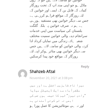
ماڈل ہو جو اپنی مدد اپ کے تحت روزگار
کمانے کے قابل بن کے ایسے اور خواتین کے
لئے روزگار کے مواقع فراہم کررہی ہے
جس سے دیگر خواتین بھی مستفید ہورہی
ہے ہم نہ صرف خواتین پہ بلکہ گلگت
بلتستان کی سیاست میں اپنی خدمات
سرانجام دینے والی خواتین سمیت مختلف
شعبہ ہائے زندگی میں نمایاں کرداد ادا
کرنے والی خواتین کو سامنے لاتے ہیں جس
سے دیگر خواتین بھی متاثر ہوکر اپنے لئے
روزگار کے مواقع خود پیدا کرسکیں
Reply
Shahzeb Afzal
on
November 20, 2021 at 3:08 pm
میرا نام شاہزیب افضل ہے اور میں
مظفرآباد سے ایک ڈیجیٹل میڈیا
“وادی نیوز” ٹیم کا حیصہ ہوں جس کی
ابھی نہ تو کوئی آمندنی ہے
اور نہ ہی مونٹائیزیشن کا عمل پورا ہو