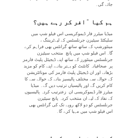
جائے گی۔
ہم
کیا
ٓافر
کر
رہے
ہیں؟
میڈیا میٹرز فار ڈیموکریسی اس فیلو شپ میں
سلیکٹڈ سیٹیزن جرنلسٹس کے لیےٹریننگ ،
مینٹورشپ کے ساتھ ساتھ گرانٹس بھی فراہم کرے
گا۔ اس فیلو شپ میں پانچ منتخب سیٹیزن
جرنلسٹس مینٹورز کے ساتھ اپنے ڈیجیٹل پلیٹ فارمز
پر صحافیانہ کانٹنٹ کو بہتر بنانے، اپنے کام کو مزید
بڑھانے اور ان ڈیجیٹل پلیٹ فارمز کی مونائٹزیشن
کے حوالے سے مختلف پالیسیز بنانے کے حوالے سے کا
کام کریں گے اور پالیسیاں ترتیب دیں گے۔ میڈیا
میٹرز فار ڈیموکریسی ان زعترتیب کردہ پالیسیوں
کے نفاذ کے لیے ان منتخب کردہ پانچ سیٹیزن
جرنلسٹس کو دو لاکھ روپے تک کی گرانٹس بھی
اس فیلو شپ میں مہیا کرے گا۔