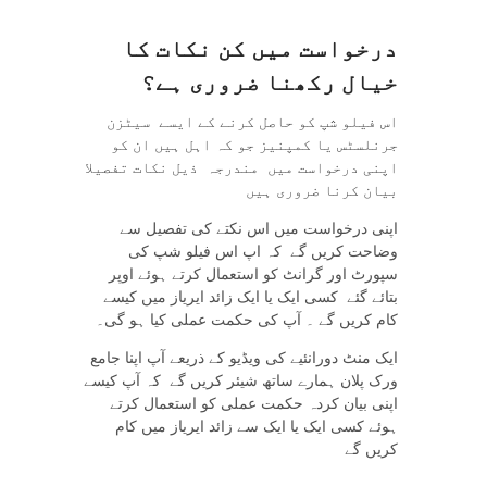
درخواست
میں
کن
نکات
کا
خیال
رکھنا
ضروری
ہے؟
اس فیلو شپ کو حاصل کرنے کے ایسے سیٹزن
جرنلسٹس یا کمپنیز جو کہ اہل ہیں ان کو
اپنی درخواست میں مندرجہ ذیل نکات تفصیلا
بیان کرنا ضروری ہیں
اپنی درخواست میں اس نکتے کی تفصیل سے
وضاحت کریں گے کہ اپ اس فیلو شپ کی
سپورٹ اور گرانٹ کو استعمال کرتے ہوئے اوپر
بتائے گئے کسی ایک یا ایک زائد ایریاز میں کیسے
کام کریں گے ۔ آپ کی حکمت عملی کیا ہو گی۔
ایک منٹ دورانئیے کی ویڈیو کے ذریعے آپ اپنا جامع
ورک پلان ہمارے ساتھ شیئر کریں گے کہ آپ کیسے
اپنی بیان کردہ حکمت عملی کو استعمال کرتے
ہوئے کسی ایک یا ایک سے زائد ایریاز میں کام
کریں گے