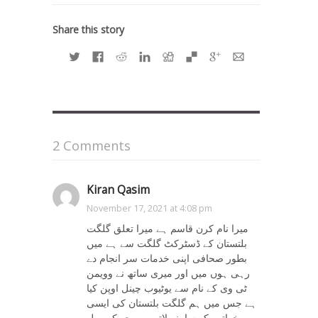
Share this story
2 Comments
Kiran Qasim
on
November 17, 2021 at 4:08 pm
میرا نام کرن قاسم ہے میرا تعلق گلگت
بلتستان کے ڈسٹرکٹ گلگت سے ہے میں
بطور صحافی اپنی خدمات سر انجام دے
رہی ہوں میں اور میری ساتھ نے وویمن
ٹی وی کے نام سے یوٹیوب چینل اوپن کیا
ہے جس میں ہم گلگت بلتستان کی ایسی
خواتین کو سامنے لاتے ہیں جو کہ رول