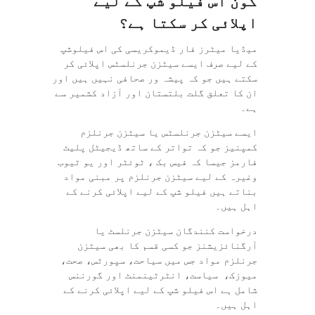
کون
اس
فیلو
شپ
کے
لیے
اپلائی
کر
سکتا
ہے؟
میڈیا میٹرز فار ڈیموکریسی کی اس فیلوشپ
کے لیے صرف ایسے سیٹزن جرنلسٹس اپلائی کر
سکتے ہیں جو کہ پیشہ ور صحافی نہیں ہیں اور
ان کا تعلق گلت بلتستان اور آزاد کشمیر سے
ہے۔
ایسے سیٹزن جرنلسٹس یا سیٹزن جرنلزم
کمپنیز جو کہ تواتر کے ساتھ ڈیجیٹل پلیٹ
فارمز جیسا کہ فیس بک ، ٹوئٹر اور یو ٹیوب
وغیرہ کے لیے سیٹزن جرنلزم پر مبنی مواد
بناتے ہیں فیلو شپ کے لیے اپلائی کرنے کے
اہل ہیں۔
درخواست کنندگان سیٹزن جرنلسٹ یا
آرگنائزیشنز جو کسی قسم کا بھی سیٹزن
جرنلزم مواد جس میں سیاحت، سپورٹس، صحت،
میوزک، سیاست، انٹرٹینمنٹ اور گورننس
شامل ہے اس فیلو شپ کے لیے اپلائی کرنے کے
اہل ہیں۔