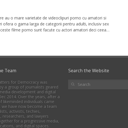
re au o mare varietate de videoclipuri porno cu amatori si
 ofera o gama larga de categorii pentru adulti, inclusiv sex
 aceste filme porno sunt facute cu actori amatori deci ceea…
he Team
Search the Website
tters for Democracy was
y a group of journalists geared
media development and digital
 Dec 2014. Over the years, after a
f likeminded individuals came
, we have now become a team
ists, activists, techies,
, researchers, and lawyers
together for a progressive media,
tions, and digital spaces.