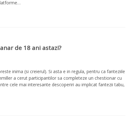
 platforme…
tanar de 18 ani astazi?
te inima (si creierul). Si asta e in regula, pentru ca fanteziile
hmiller a cerut participantilor sa completeze un chestionar cu
dintre cele mai interesante descoperiri au implicat fantezii tabu,