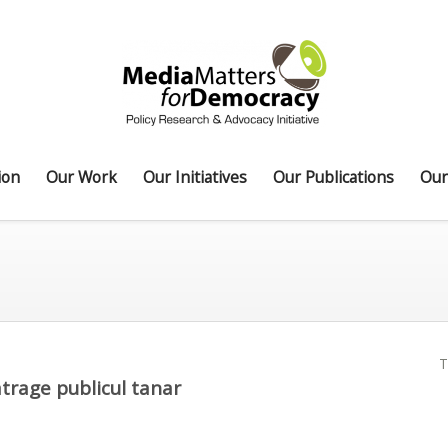
ion
Our Work
Our Initiatives
Our Publications
Our
T
atrage publicul tanar