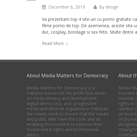
December 6, 2019
By
design
Va prezentam top 4 site-uri cu porno gratuite ca
filme porno de top. De asemenea, aceste site-uri
dur, cosplay, bondage si sex fetis. Multe dintre
Read More
About Media Matters for Democracy
About t
Media Matters for Democracy is a
Media Ma
Pakistan based not-for-profit that works
founded b
on media literacy and development,
towards 
digital democracy, and progressive
rights in
media and Internet regulation in Pakistan.
number o
We mainly work to ensure that the media
on board
and public alike have the tools and an
of journal
enabling environment to exercise their
designers
fundamental rights and professional
striving 
duties.
communica