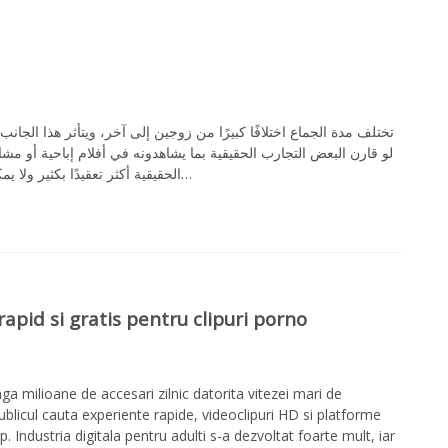
تختلف مدة الجماع اختلافًا كبيرًا من زوجين إلى آخر، ويتأثر هذا الجان
لو قارن البعض التجارب الحقيقية بما يشاهدونه في أفلام إباحية أو مشا
الحقيقية أكثر تعقيدًا بكثير ولا يمكن اختزالها في أداء مثالي. لذلك، يُعد فهم العوامل التي…
apid si gratis pentru clipuri porno
ga milioane de accesari zilnic datorita vitezei mari de
Publicul cauta experiente rapide, videoclipuri HD si platforme
 Industria digitala pentru adulti s-a dezvoltat foarte mult, iar