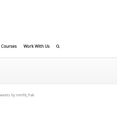
 Courses
Work With Us
weets by mmfd_Pak